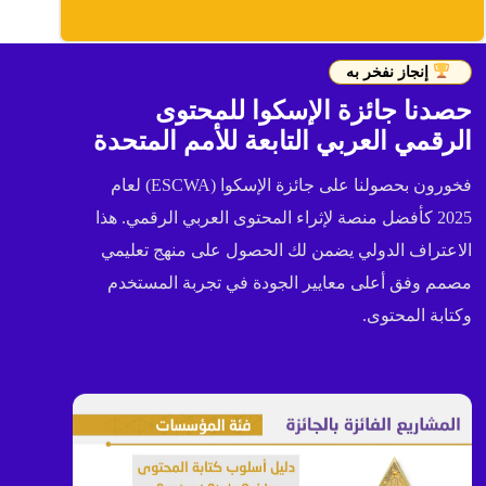
إنجاز نفخر به
حصدنا جائزة الإسكوا للمحتوى
الرقمي العربي التابعة للأمم المتحدة
فخورون بحصولنا على جائزة الإسكوا (ESCWA) لعام
2025 كأفضل منصة لإثراء المحتوى العربي الرقمي. هذا
الاعتراف الدولي يضمن لك الحصول على منهج تعليمي
مصمم وفق أعلى معايير الجودة في تجربة المستخدم
وكتابة المحتوى.