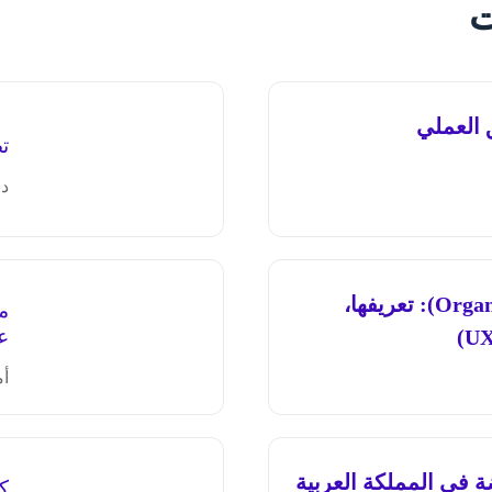
ت
تص
د.
الهياكل التنظيمية (Organizational Structures): تعريفها،
م
ع
أم
مع شركة CXHUB القابضة في المملكة العربية
كي