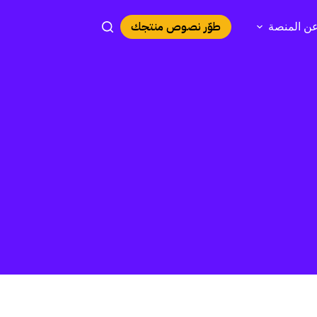
طوّر نصوص منتجك
ن المنصة