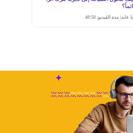
ئماً؟
ا عابد
| مدة الڤيديو: 48:58