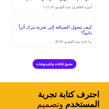
أميرة الغافري
| مدة الڤيديو: 1:15:19
كيف تتحول الضيافة إلى تجربة تترك أثراً
دائماً؟
ريا عابد
| مدة الڤيديو: 48:58
جميع المقالات والفيديوهات
احترف كتابة تجربة
المستخدم
وتصميم