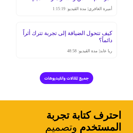
أميرة الغافري
| مدة الڤيديو: 1:15:19
كيف تتحول الضيافة إلى تجربة تترك أثراً
دائماً؟
ريا عابد
| مدة الڤيديو: 48:58
جميع المقالات والفيديوهات
احترف كتابة تجربة
المستخدم
وتصميم