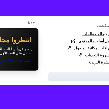
مميز
تكشف
جع المصطلحات
انتظروا مجل
يل أسلوب المحتوى
افات إمكانية الوصول
يصدر قريباً جداً العدد 
احصل على العدد الأول 
روع التحديات
انضم لقائمة الانتظار
نشرة البريدية