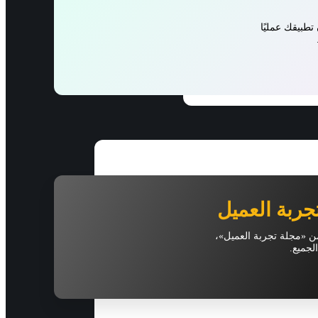
طبيقك عمليًا
جربة العميل
 من «مجلة تجربة العميل»،
لجميع.