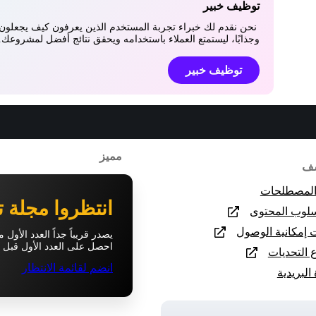
توظيف خبير
نحن نقدم لك خبراء تجربة المستخدم الذين يعرفون كيف يجعلون ت
وجذابًا، ليستمتع العملاء باستخدامه ويحقق نتائج أفضل لمشروعك.
توظيف خبير
مميز
ف
المصطلحات
انتظروا مجلة ت
سلوب المحتوى
 إمكانية الوصول
يصدر قريباً جداً العدد الأول
احصل على العدد الأول قبل ا
التحديات
انضم لقائمة الانتظار
البريدية