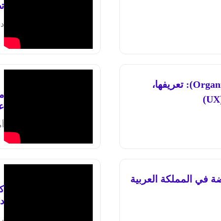
تص
د.
الهياكل التنظيمية (Organizational Structures): تعريفها،
م
ع
أم
 مع شركة CXHUB القابضة في المملكة العربية
كي
دا
ري