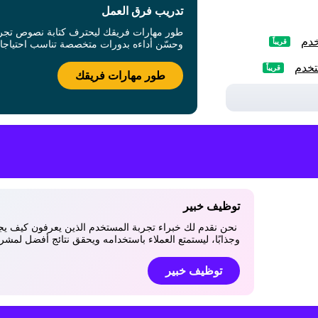
تدريب فرق العمل
طور مهارات فريقك ليحترف كتابة نصوص تجر
خدم
قريباً
وحسّن أداءه بدورات متخصصة تناسب احتياجا
تخدم
قريباً
طور مهارات فريقك
توظيف خبير
نحن نقدم لك خبراء تجربة المستخدم الذين يعرفون كيف يجع
وجذابًا، ليستمتع العملاء باستخدامه ويحقق نتائج أفضل لمش
توظيف خبير