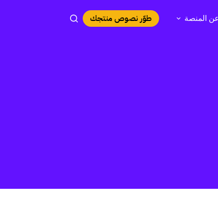
طوّر نصوص منتجك
ن المنصة