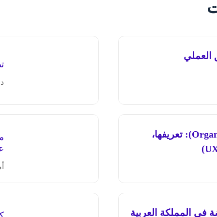
ت
تص
د.
الهياكل التنظيمية (Organizational Structures): تعريفها،
م
ع
أم
مع شركة CXHUB القابضة في المملكة العربية
كي