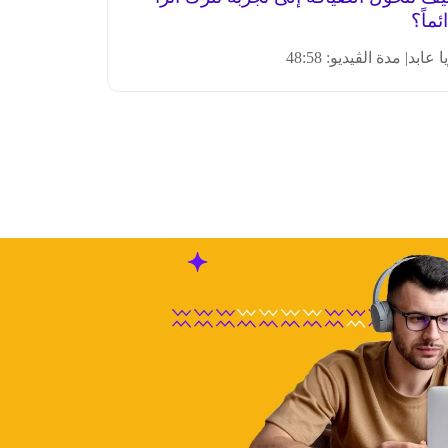
ئماً؟
ا عابد
| مدة الڤيديو: 48:58