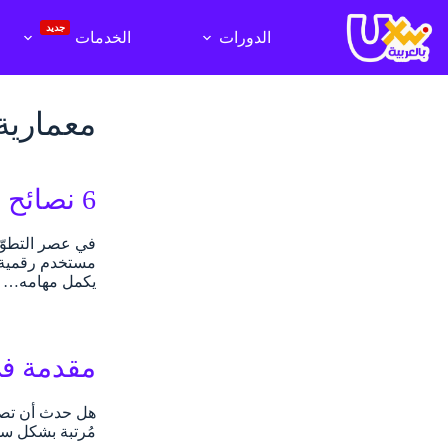
لتجاوز
لى
جديد
الدورات
الخدمات
لمحتوى
معمارية
6 نصائح لبناء معمارية معلومات IA ناجحة في المنتجات الرقمية
في عصر التطوّر
مستخدم رقمية م
يكمل مهامه…
مقدمة في علم مع
هل حدث أن تصفّح
مُرتبة بشكل سليم؟ يرجع هذ