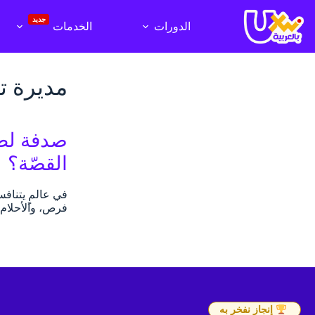
لتجاوز
لى
جديد
الدورات
الخدمات
لمحتوى
مديرة ت
صدفة لطي
القصّة؟
في عالمٍ يتنافس
فرص، والأحلام إ
إنجاز نفخر به