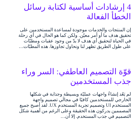
4 إرشادات أساسية لكتابة رسائل
الخطأ الفعالة
إن المنتجات والخدمات موجودة لمساعدة المستخدمين على
تحقيق هدف ما أو أمر معيّن. ولكن كما هو الحال في أي رحلة
في الحياة لتحقيق أي هدف لا بدّ من وجود عقبات ومطبّات
على طول الطريق تظهر لنا ونحاول تجاوزها. هذه المطبّات…
قوّة التصميم العاطفي: السر وراء
جذب المستخدمين
لم يَعُد إنشاءُ واجهات عمليّة وبسيطة وجذابة في شكلها
الخارجي للمستخدمين كافيًا في مجالَي تصميم واجهة
المستخدم UI وتصميم تجربة المستخدم UX. لقد أصبح جميع
المصممين يدركون هذه الحقيقة وعلى الرغم من أهمية شكل
التصميم في جذب المستخدم. إلا أن…