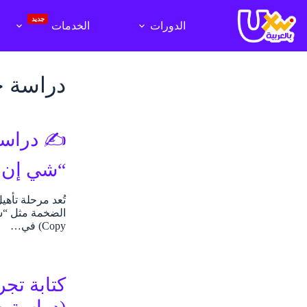
لتجاوز
لى
جديد
الدورات
الخدمات
لمحتوى
دراسة ح
“شي إن و
Copy) في…
كتابة تج