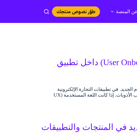
طوّر نصوص منتجك
ن المنصة
✍️ دراسة حالة تحسين تأهيل المستخدم (User Onboarding) داخل تطبيق
 بين التطبيق والمستخدم الجديد. في تطبيقات التجارة الإلكترونية
الضخمة مثل “شي إن” (Shein)، غالبًا ما يتم دمج هذه المرحلة مع عملية التسجيل وطلب الأذونات. إذا كانت اللغة المستخدمة (UX
د في المنتجات والتطبيقات