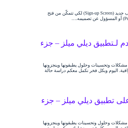
عند بدء استخدام أي تطبيق أو منتج رقمي فإن أول ما سيواجهك هو: شاشة إنشاء حساب جديد (Sign-up Screen) لكي تتمكّن من فتح
 لـتطبيق ديلي ميلز – جزء
ة. مشكلات وتحسينات وحلول يطبقونها وينجزونها
فية. اليوم وبكل فخر نكمل معكم دراسة حالة
ى تطبيق ديلي ميلز – جزء
ة. مشكلات وحلول وتحسينات يطبقونها وينجزونها