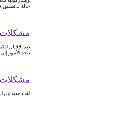
ويشاركونها معن
حالة لـ تطبيق Daily mealz…
مشكلات ك
بعد الإقبال الك
نأخذ الأمور إل
مشكلات ك
لقاء جديد ودراس