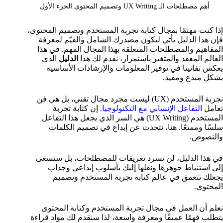
أهم مصطلحات الـ UX Writing وتصميم المحتوى الجزء الأول
إذا كنت مهتمًا بمجال كتابة تجربة المستخدم وتصميم المحتوى،
فإن هذا الدليل يأتي ليكون مصدرك الشامل والقيّم لمعرفة
المفاهيم والمصطلحات المتعلقة بهذا المجال المهم. في هذا
العالم المعقد والمتغير باستمرار، نقدم لك هذا
الدليل
الذي
يعكس تفانينا في توفير المعلومات والإرشادات الأساسية
بشكل مبدع ومفيد.
تجربة المستخدم (UX) ليست مجرد مجال تقني، بل هي فن
تعامل
التفاعل الإنساني مع التكنولوجيا
. إن كتابة تجربة
المستخدم (UX Writing) هي السر الذي يجعل هذا التفاعل
سلسًا وممتعًا. هنا، نتحدث عن إبداع في تصميم الكلمات
والنصوص.
في هذا الدليل، لن نسرد تعريفات للمصطلحات، بل سنسعى
إلى استنباط جوهرها ونقلها إليك بأسلوب إبداعي وجذاب
يجعلك تتعمق في عالم كتابة تجربة المستخدم وتصميم
المحتوى.
نعلم أن العمل في مجال تجربة المستخدم وكتابة المحتوى
يتطلب فهمًا عميقًا ومعرفة واسعة، لذا سنقدم لك مواد قراءة