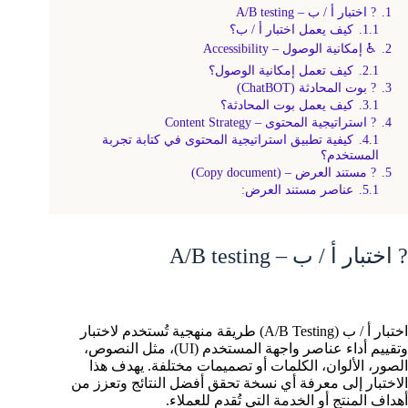
1.
? اختبار أ / ب – A/B testing
1.1.
كيف يعمل اختبار أ / ب؟
2.
♿️ إمكانية الوصول – Accessibility
2.1.
كيف تعمل إمكانية الوصول؟
3.
? بوت المحادثة (ChatBOT)
3.1.
كيف يعمل بوت المحادثة؟
4.
? استراتيجية المحتوى – Content Strategy
4.1.
كيفية تطبيق استراتيجية المحتوى في كتابة تجربة
المستخدم؟
5.
? مستند العرض – (Copy document)
5.1.
عناصر مستند العرض:
? اختبار أ / ب – A/B testing
اختبار أ / ب (A/B Testing) طريقة منهجية تُستخدم لاختبار
وتقييم أداء عناصر واجهة المستخدم (UI)، مثل النصوص،
الصور، الألوان، الكلمات أو تصميمات مختلفة. يهدف هذا
الاختبار إلى معرفة أي نسخة تحقق أفضل النتائج وتعزز من
أهداف المنتج أو الخدمة التي تُقدم للعملاء.