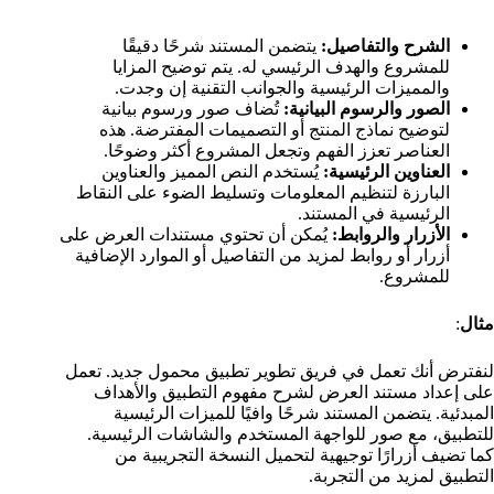
الشرح والتفاصيل:
يتضمن المستند شرحًا دقيقًا
للمشروع والهدف الرئيسي له. يتم توضيح المزايا
والمميزات الرئيسية والجوانب التقنية إن وجدت.
الصور والرسوم البيانية:
تُضاف صور ورسوم بيانية
لتوضيح نماذج المنتج أو التصميمات المفترضة. هذه
العناصر تعزز الفهم وتجعل المشروع أكثر وضوحًا.
العناوين الرئيسية:
يُستخدم النص المميز والعناوين
البارزة لتنظيم المعلومات وتسليط الضوء على النقاط
الرئيسية في المستند.
الأزرار والروابط:
يُمكن أن تحتوي مستندات العرض على
أزرار أو روابط لمزيد من التفاصيل أو الموارد الإضافية
للمشروع.
مثال
:
لنفترض أنك تعمل في فريق تطوير تطبيق محمول جديد. تعمل
على إعداد مستند العرض لشرح مفهوم التطبيق والأهداف
المبدئية. يتضمن المستند شرحًا وافيًا للميزات الرئيسية
للتطبيق، مع صور للواجهة المستخدم والشاشات الرئيسية.
كما تضيف أزرارًا توجيهية لتحميل النسخة التجريبية من
التطبيق لمزيد من التجربة.