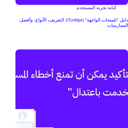
كتابة تجربة المستخدم
دليل “تلميحات الواجهة” (Tooltips): التعريف، الأنواع، وأفضل
الممارسات