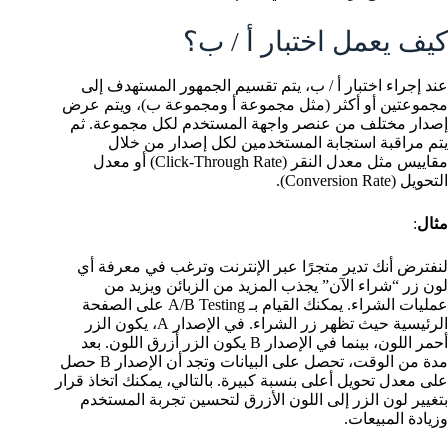
كيف يعمل اختبار أ / ب؟
عند إجراء اختبار أ / ب، يتم تقسيم الجمهور المستهدف إلى
مجموعتين أو أكثر (مثل مجموعة أ ومجموعة ب)، ويتم عرض
إصدار مختلف من عنصر واجهة المستخدم لكل مجموعة. ثم
يتم مراقبة استجابة المستخدمين لكل إصدار من خلال
مقاييس مثل معدل النقر (Click-Through Rate) أو معدل
التحويل (Conversion Rate).
مثال
:
لنفترض أنك تدير متجرًا عبر الإنترنت وترغب في معرفة أي
لون زر “شراء الآن” يجذب المزيد من الزبائن ويزيد من
عمليات الشراء. يمكنك القيام بـ A/B Testing على الصفحة
الرئيسية حيث تظهر زر الشراء. في الإصدار A، يكون الزر
أحمر اللون، بينما في الإصدار B يكون الزر أزرق اللون. بعد
مدة من الوقت، تحصل على البيانات وتجد أن الإصدار B حصل
على معدل تحويل أعلى بنسبة كبيرة. بالتالي، يمكنك اتخاذ قرار
بتغيير لون الزر إلى اللون الأزرق لتحسين تجربة المستخدم
وزيادة المبيعات.