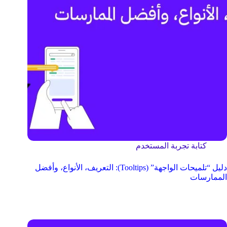
كتابة تجربة المستخدم
دليل “تلميحات الواجهة” (Tooltips): التعريف، الأنواع، وأفضل
الممارسات