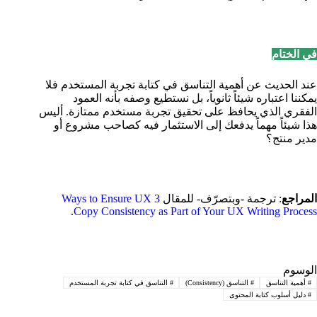
في الختام
عند الحديث عن أهمية التناسق في كتابة تجربة المستخدم فلا
يمكننا اعتباره شيئاً ثانوياً، بل نستطيع وصفه بأنه العمود
الفقري الذي يحافظ على تحقيق تجربة مستخدم ممتازة. أليس
هذا شيئاً مهماً يدفعك إلى الاستثمار فيه كصاحب مشروع أو
مدير منتج؟
المراجع
: ترجمة -وبتصرّف- للمقال
3 Ways to Ensure UX
.
Copy Consistency as Part of Your UX Writing Process
الوسوم
#
أهمية التناسق
#
التناسق (Consistency)
#
التناسق في كتابة تجربة المستخدم
#
دليل أسلوب كتابة المحتوى