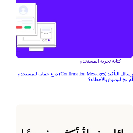
كتابة تجربة المستخدم
رسائل التأكيد (Confirmation Messages) درع حماية للمستخدم
أم فخ للوقوع بالأخطاء؟