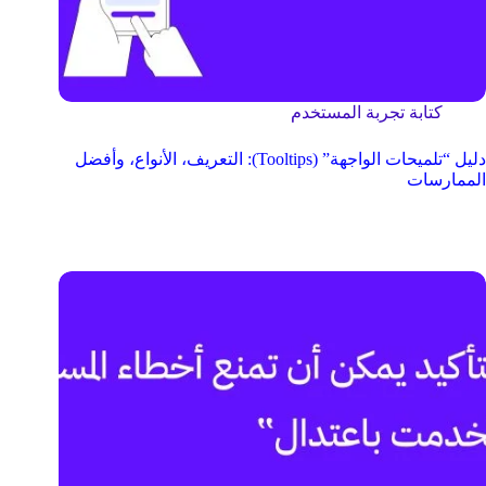
كتابة تجربة المستخدم
دليل “تلميحات الواجهة” (Tooltips): التعريف، الأنواع، وأفضل
الممارسات