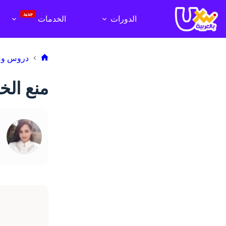
لتجاوز
لى
جديد
الدورات
الخدمات
لمحتوى
دروس وم
الرئيسية
منع الخطأ Error Prevention في تصمي