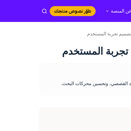
طوّر نصوص منتجك
ن المنصة