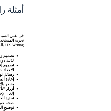
أمثلة ر
في نفس السياق،
تجربة المستخدم
UX Writing بالعربية. لتلامس تصاميمكم العالمية وتصبح احترافية ومميزة ورائعة لكل مستخدم يتعامل معها:
تصميم زر
لذلك دون
تصميم إ
الإعدادات
رسائل تو
إعادة الم
يشعر بالإ
أزرار “ت
إلغاء الإج
تحديد الخ
صحة عنوان
توضيح الم