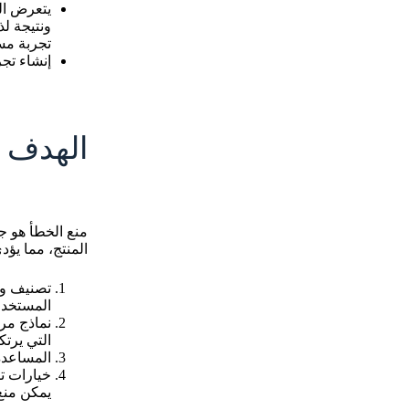
يتعرض الم
ونتيجة لذ
تجربة مس
إنشاء تجر
الهدف 
منع الخطأ هو ج
المنتج، مما يؤد
تصنيف وا
المستخدم
نماذج مر
التي يرتك
المساعدة 
خيارات تأ
يمكن منع