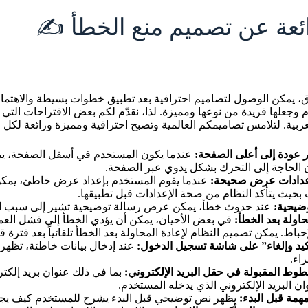
ائعة عن تصميم منع الخطأ ✍️
 يمكن الوصول لتصاميم احترافية بعد تطبيق خطوات بسيطة والاهتمام ب
 وجعلها فريدة من نوعها ومميزة. لذا، نقدّم لكم بعض الاقتراحات الت
 عودة إلى أعلى الصفحة:
عندما يكون المستخدم في أسفل الصفحة، يمك
 الحاجة إلى التحرك بشكل يدوي عبر الصفحة.
عدادات عرض صحيحة:
عندما يقوم المستخدم بإعداد عرض خاطئ، يمكن
 بحيث يتأكد النظام من صحة الإعدادات قبل تطبيقها.
ضيحية:
عند حدوث خطأ، يمكن عرض رسالة توضيحية تشير إلى سبب ال
حاولة بعد الخطأ:
في بعض الأحيان، يمكن أن يؤدي الخطأ إلى فشل العم
حباط. يمكن تصميم النظام لإعادة المحاولة بعد الخطأ تلقائياً بعد فترة 
أكيد وإلغاء” على شاشة تسجيل الدخول:
عند إدخال بيانات خاطئة، تظهر 
راء.
طوط المقبولة في حقل البريد الإلكتروني:
بما في ذلك عنوان بريد إلكتر
 البريد الإلكتروني الذي يدخله المستخدم.
همة قبل البدء:
يظهر نص توضيحي قبل البدء يشرح للمستخدم كيف يجب 