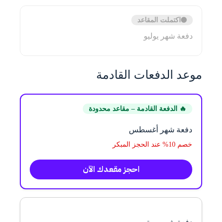
اكتملت المقاعد
دفعة شهر يوليو
موعد الدفعات القادمة
🔥 الدفعة القادمة – مقاعد محدودة
حمّل منهج الدورة & واحصل على
أي تحديثات مستقبلية تخص الدورة
سنرسل لك المنهج الكامل للدورة المتقدمة في كتابة
دفعة شهر أغسطس
تجربة المستخدم يمكنك الاطلاع عليه في أي وقت
خصم 10% عند الحجز المبكر
الاسم ثنائي
*
احجز مقعدك الآن
ا
البريد الإلكتروني
*
ل
ا
س
م
*