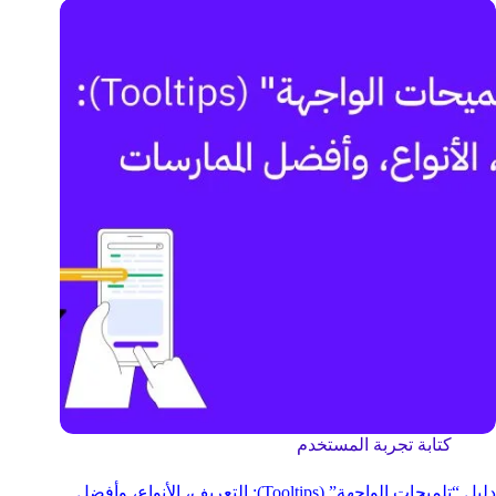
كتابة تجربة المستخدم
دليل “تلميحات الواجهة” (Tooltips): التعريف، الأنواع، وأفضل