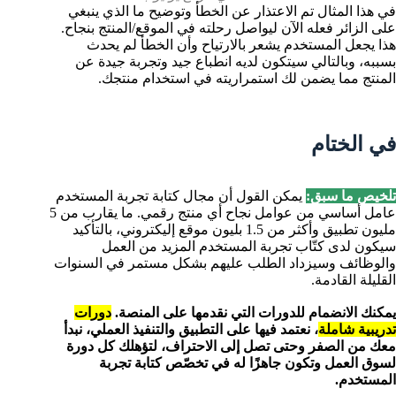
في هذا المثال تم الاعتذار عن الخطأ وتوضيح ما الذي ينبغي
على الزائر فعله الآن ليواصل رحلته في الموقع/المنتج بنجاح.
هذا يجعل المستخدم يشعر بالارتياح وأن الخطأ لم يحدث
بسببه، وبالتالي سيتكون لديه انطباع جيد وتجربة جيدة عن
المنتج مما يضمن لك استمراريته في استخدام منتجك.
في الختام
تلخيص ما سبق:
يمكن القول أن مجال كتابة تجربة المستخدم
عامل أساسي من عوامل نجاح أي منتج رقمي. ما يقارب من 5
مليون تطبيق وأكثر من 1.5 بليون موقع إليكتروني، بالتأكيد
سيكون لدى كتّاب تجربة المستخدم المزيد من العمل
والوظائف وسيزداد الطلب عليهم بشكل مستمر في السنوات
القليلة القادمة.
يمكنك الانضمام للدورات التي نقدمها على المنصة.
دورات
تدريبية شاملة
، نعتمد فيها على التطبيق والتنفيذ العملي، نبدأ
معك من الصفر وحتى تصل إلى الاحتراف، لتؤهلك كل دورة
لسوق العمل وتكون جاهزًا له في تخصّص كتابة تجربة
المستخدم.