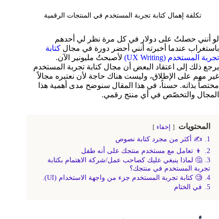
تكلفة إهمال كتابة تجربة المستخدم في المنتجات الرقمية
لو أنني حصلتُ على دولار في كل مرة نظر لي أحدهم
باستغراب عندما أخبرته أنني أحضر دورة في مجال
كتابة
تجربة المستخدم (UX Writing)
لأصبحتُ مليونير الآن.
يرجع ذلك إلى اعتقاد البعض أن مجال كتابة تجربة المستخدم
غير مهم على الإطلاق، وليست هناك حاجة لأن نعتبره مجالاً
مختصاً بذاته. حسناً، في هذا المقال سنوضح مدى أهمية هذا
المجال والتخصّص في أي منتج رقمي.
المحتويات
إخفاء
1.
✍️ أكثر من مجرد كتابة نصوص
2.
👦 تعامل مع مستخدم منتجك على أنه طفل
3.
🤔 لماذا ينبغي عليك كصاحب عمل/شركة الاهتمام بكتابة
تجربة المستخدم في منتجك؟
4.
🧐 كتابة تجربة المستخدم جزء من واجهة الاستخدام (UI).
5.
في الختام