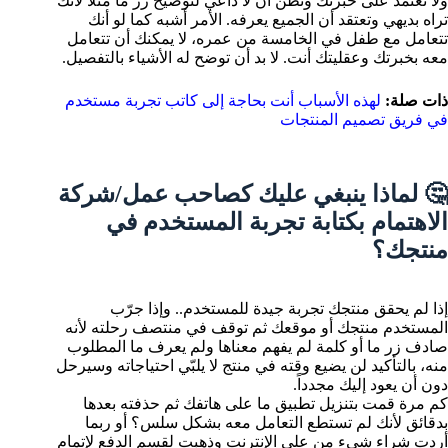
ولا تعتمد على خبرتك وتظن أن لا داعي لتوضيح زر ما مثلاً لأنك
تراه بديهي وتعتقد أن الجميع يعرفه. الأمر أشبه كما لو أنك
تتعامل مع طفل في الخامسة من عمره، لا يمكنك أن تتعامل
معه بخبرتك وعقليتك أنت. لا بد أن توضح له الأشياء بالتفصيل.
ذات صلة:
لهذه الأسباب أنت بحاجة إلى كاتب تجربة مستخدم
في فريق تصميم المنتجات
🤔 لماذا ينبغي عليك كصاحب عمل/شركة
الاهتمام بكتابة تجربة المستخدم في
منتجك؟
إذا لم يحقق منتجك تجربة جيدة للمستخدم.. وإذا جرّب
المستخدم منتجك أو موقعك ثم توقف في منتصف رحلته لأنه
صادف زر ما أو كلمة لم يفهم معناها ولم يعرف ما المطلوب
منه، بالتأكيد لن يضيع وقته في منتج لا يلبّي احتياجاته وسيرحل
دون أن يعود إليك مجدداً.
كم مرة قمت بتنزيل تطبيق ما على هاتفك ثم حذفته بعدها
بدقائق لأنك لم تستطع التعامل معه بشكل سلس؟ أو ربما
أردت شراء شيء من على الإنترنت وذهبت لقسم الدفع لإتمام