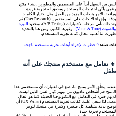
ليس من السهل أبداً على المصممين والمطورين إنشاء منتج
رقمي يلبّي احتياجات المستخدم ويحقق له تجربة فريدة
ورائعة، الأمر يتطلب المزيد من العمل مثل اختيار الكلمات
بدقة، وإجراء الأبحاث على المستخدمين (User Research) ثم
بعد ذلك تأتي مرحلة الاختبارات (A/B Testing)، وتحديد
النبرة
والصوت (Voice & Tone)
.. وغيرها الكثير، ومن هنا بالتحديد
ظهرت لنا أهمية مجال كتابة تجربة المستخدم.
ذات صلة:
9 خطوات لإجراء أبحاث تجربة مستخدم ناجحة
👦 تعامل مع مستخدم منتجك على أنه
طفل
عندما يتعلّق الأمر بمنتج ما، ضع في اعتبارك أن مستخدمي هذا
المنتج هم أشخاص عاديون من بينهم كبار السن الذين ليست
لديهم خبرة في التعامل مع التكنولوجيا الحديثة كما هو الحال
معك. لذا ينبغي عليك ككاتب تجربة المستخدم (UX Writer) أن
توضح بدقة متناهية كل صغيرة وكبيرة في منتجك لتوفر
للمستخدم تجربة جيدة.