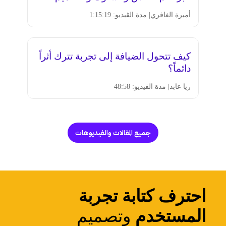
أميرة الغافري
| مدة الڤيديو: 1:15:19
كيف تتحول الضيافة إلى تجربة تترك أثراً
دائماً؟
ريا عابد
| مدة الڤيديو: 48:58
جميع المقالات والفيديوهات
احترف كتابة تجربة
المستخدم
وتصميم